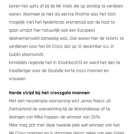
beten het spits af bij de NK titels die op zondag te verdelen
waren. Wanneer je niet als eerste finishte was het tóch
mogelijk met het Nederlands eremetaal aan de haal te
gaan omdat hier natuurlijk ook een Europees
deelnemersveld aanwezig was. Ook waren hier de tickets te
verdienen voor het EK Cross dat op 12 december a.s. in
Dublin plaatsvindt.
Inmiddels regende het in Stadsbos013 en werd het des te
modderiger voor de Doubdle korte cross mannen en
vrouwen.
Harde strijd bij het crossgala mannen
Met een neuslengte voorsprong wist Jonas Raess uit
Zwitserland de overwinning bij de Warandeloop af te
dwingen van Mike Foppen, de winnaar van 2019.
Mike mag zich met deze tweede plek wél winnaar van het
NK Cross noemen en is daarmee alvast zeker van een ticket