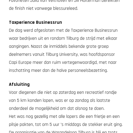
Favorieten Julia van Velthoven en Jill Holterman bereikten
de finish niet vanwege blessureleed.
Taxperience Businessrun
De dag werd afgesloten met de Taxperience Businessrun
waar bedrijven uit en rondom Tilburg de strijd met elkaar
aangingen. Naast de inmiddels bekende grote groep
deelnemers vanuit Tilburg University, was hoofdsponsor
Capi Europe meer dan ruim vertegenwoordigd, met naar
inschatting meer dan de halve personeelsbezetting.
Afsluiting
Voor diegenen die niet op zaterdag een recreatief rondje
van 5 km konden lopen, was er op zondag als laatste
onderdeel de mogelijkheid om dat alsnog te doen.
Het was nog gezellig met alle lopers die een frietje en een
pilsje pakten, tot om 5 uur ’s middags de stekker eruit ging.
De organisatie van de Warandeloop Tilburg is blij en trots