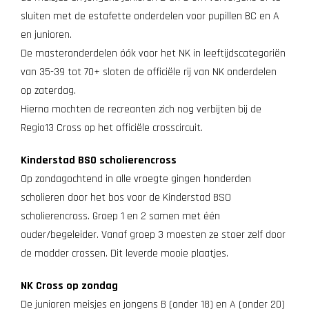
sluiten met de estafette onderdelen voor pupillen BC en A
en junioren.
De masteronderdelen óók voor het NK in leeftijdscategoriën
van 35-39 tot 70+ sloten de officiële rij van NK onderdelen
op zaterdag.
Hierna mochten de recreanten zich nog verbijten bij de
Regio13 Cross op het officiële crosscircuit.
Kinderstad BSO scholierencross
Op zondagochtend in alle vroegte gingen honderden
scholieren door het bos voor de Kinderstad BSO
scholierencross. Groep 1 en 2 samen met één
ouder/begeleider. Vanaf groep 3 moesten ze stoer zelf door
de modder crossen. Dit leverde mooie plaatjes.
NK Cross op zondag
De junioren meisjes en jongens B (onder 18) en A (onder 20)