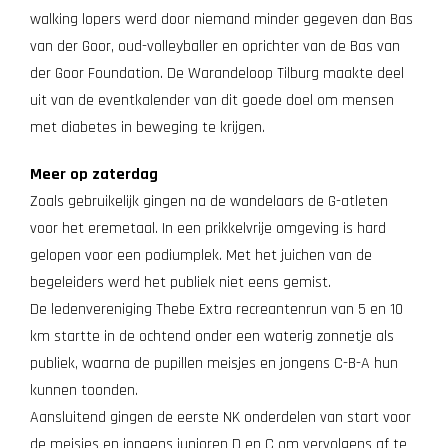
walking lopers werd door niemand minder gegeven dan Bas
van der Goor, oud-volleyballer en oprichter van de Bas van
der Goor Foundation. De Warandeloop Tilburg maakte deel
uit van de eventkalender van dit goede doel om mensen
met diabetes in beweging te krijgen.
Meer op zaterdag
Zoals gebruikelijk gingen na de wandelaars de G-atleten
voor het eremetaal. In een prikkelvrije omgeving is hard
gelopen voor een podiumplek. Met het juichen van de
begeleiders werd het publiek niet eens gemist.
De ledenvereniging Thebe Extra recreantenrun van 5 en 10
km startte in de ochtend onder een waterig zonnetje als
publiek, waarna de pupillen meisjes en jongens C-B-A hun
kunnen toonden.
Aansluitend gingen de eerste NK onderdelen van start voor
de meisjes en jongens junioren D en C om vervolgens af te