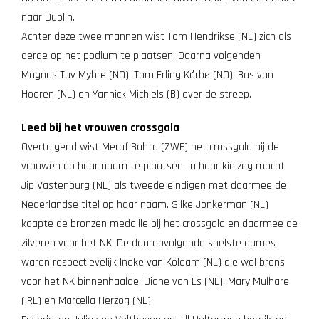
naar Dublin.
Achter deze twee mannen wist Tom Hendrikse (NL) zich als
derde op het podium te plaatsen. Daarna volgenden
Magnus Tuv Myhre (NO), Tom Erling Kårbø (NO), Bas van
Hooren (NL) en Yannick Michiels (B) over de streep.
Leed bij het vrouwen crossgala
Overtuigend wist Meraf Bahta (ZWE) het crossgala bij de
vrouwen op haar naam te plaatsen. In haar kielzog mocht
Jip Vastenburg (NL) als tweede eindigen met daarmee de
Nederlandse titel op haar naam. Silke Jonkerman (NL)
kaapte de bronzen medaille bij het crossgala en daarmee de
zilveren voor het NK. De daaropvolgende snelste dames
waren respectievelijk Ineke van Koldam (NL) die wel brons
voor het NK binnenhaalde, Diane van Es (NL), Mary Mulhare
(IRL) en Marcella Herzog (NL).