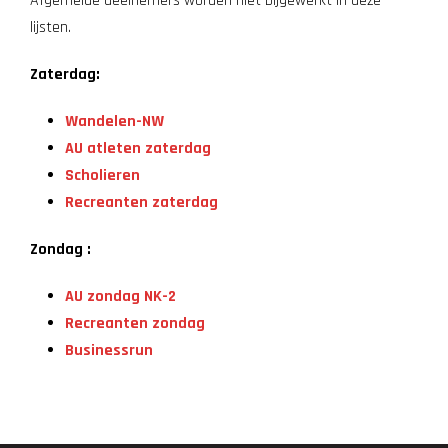
Afgemelde deelnemers worden niet bijgewerkt in deze
lijsten.
Zaterdag:
Wandelen-NW
AU atleten zaterdag
Scholieren
Recreanten zaterdag
Zondag :
AU zondag NK-2
Recreanten zondag
Businessrun