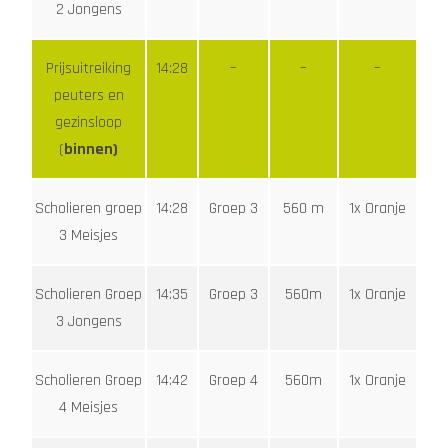
2 Jongens
Prijsuitreiking
14:28
–
–
–
peuters en
gezinsloop
(
binnen)
Scholieren groep
14:28
Groep 3
560 m
1x Oranje
3 Meisjes
Scholieren Groep
14:35
Groep 3
560m
1x Oranje
3 Jongens
Scholieren Groep
14:42
Groep 4
560m
1x Oranje
4 Meisjes