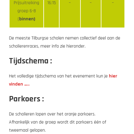
Prijsuitreiking
16:15
–
–
–
groep 6-8
(
binnen)
De meeste Tilburgse scholen nemen collectief deel aan de
scholierenraces, meer info zie hieronder.
Tijdschema :
Het volledige tijdschema van het evenement kun je
hier
vinden …..
Parkoers :
De scholieren lopen over het oranje parkoers.
Afhankelijk van de groep wordt dit parkoers één of
tweemaal gelopen.