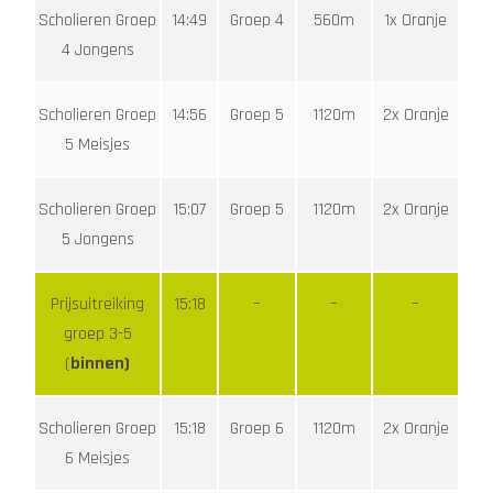
Scholieren Groep
14:49
Groep 4
560m
1x Oranje
4 Jongens
Scholieren Groep
14:56
Groep 5
1120m
2x Oranje
5 Meisjes
Scholieren Groep
15:07
Groep 5
1120m
2x Oranje
5 Jongens
Prijsuitreiking
15:18
–
–
–
groep 3-5
(
binnen)
Scholieren Groep
15:18
Groep 6
1120m
2x Oranje
6 Meisjes