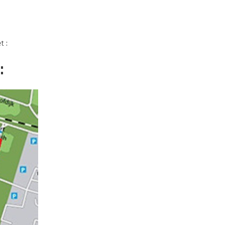
t :
: