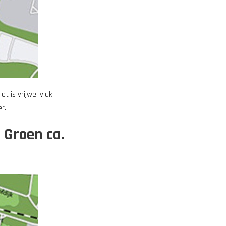
t is vrijwel vlak
r.
 Groen ca.