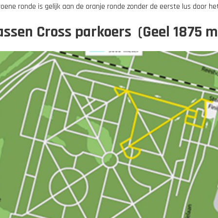
oene ronde is gelijk aan de oranje ronde zonder de eerste lus door he
ssen Cross parkoers (Geel 1875 m