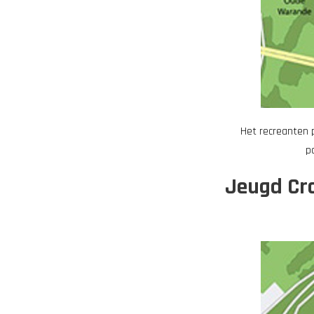
Het recreanten p
p
Jeugd Cro