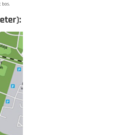
t bos.
eter):