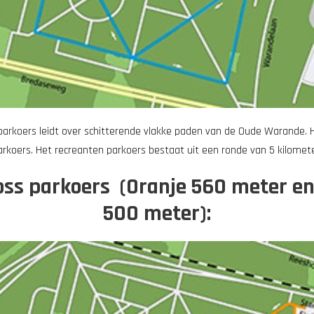
arkoers leidt over schitterende vlakke paden van de Oude Warande. He
arkoers. Het recreanten parkoers bestaat uit een ronde van 5 kilomete
ss parkoers (Oranje 560 meter en
500 meter):