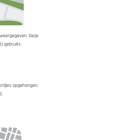
r weergegeven. Deze
D) gebruikt.
bordjes opgehangen.
d.