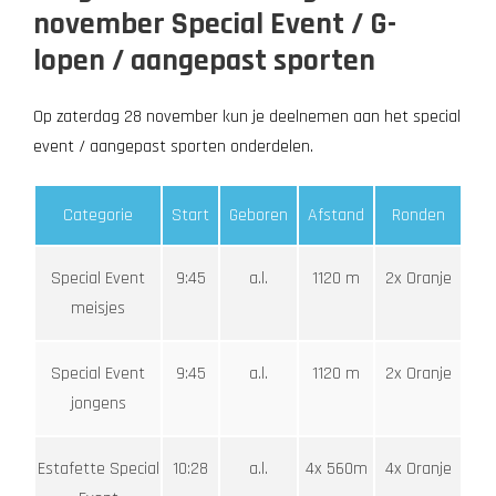
november Special Event / G-
lopen / aangepast sporten
Op zaterdag 28 november kun je deelnemen aan het special
event / aangepast sporten onderdelen.
Categorie
Start
Geboren
Afstand
Ronden
Special Event
9:45
a.l.
1120 m
2x Oranje
meisjes
Special Event
9:45
a.l.
1120 m
2x Oranje
jongens
Estafette Special
10:28
a.l.
4x 560m
4x Oranje