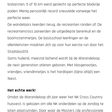
losbarsten. 5 of 10 km werd geslecht op perfecte bladvrije
paden. Menig persoonlijk record sneuvelde vanwege het
perfecte weer.
De wandelaars keerden terug, de recreanten ronden af. De
recreantencross pareerden de uitgediepte berenkuil en de
boomstammetjes. De basisschool leerlingen en de
allerkleinsten maakten zich op voor hun eerste run door het
Stadsbos013.
Soms huilend, meestal lachend wordt bij de Warandeloop
de next generation atleten geboren. Met klasgenootjes,
vriendjes, vriendinnetjes is het hardlopen (bijna altijd) een
feest.
Het echte werk!
Omdat de Warandeloop dit jaar weer het NK Cross Country
huisvest, is gekozen om alle NK onderdelen op de zondag te
laten plaatsvinden. Daar waar de Masters (de professionele