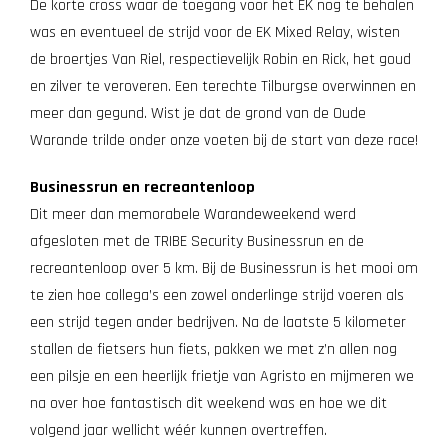
De korte cross waar de toegang voor het EK nog te behalen
was en eventueel de strijd voor de EK Mixed Relay, wisten
de broertjes Van Riel, respectievelijk Robin en Rick, het goud
en zilver te veroveren. Een terechte Tilburgse overwinnen en
meer dan gegund. Wist je dat de grond van de Oude
Warande trilde onder onze voeten bij de start van deze race!
Businessrun en recreantenloop
Dit meer dan memorabele Warandeweekend werd
afgesloten met de TRIBE Security Businessrun en de
recreantenloop over 5 km. Bij de Businessrun is het mooi om
te zien hoe collega’s een zowel onderlinge strijd voeren als
een strijd tegen ander bedrijven. Na de laatste 5 kilometer
stallen de fietsers hun fiets, pakken we met z’n allen nog
een pilsje en een heerlijk frietje van Agristo en mijmeren we
na over hoe fantastisch dit weekend was en hoe we dit
volgend jaar wellicht wéér kunnen overtreffen.