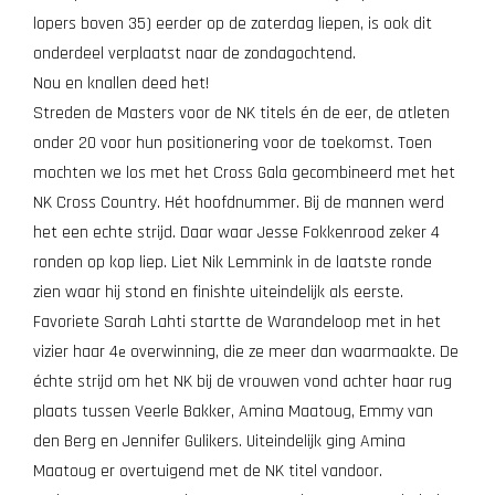
lopers boven 35) eerder op de zaterdag liepen, is ook dit
onderdeel verplaatst naar de zondagochtend.
Nou en knallen deed het!
Streden de Masters voor de NK titels én de eer, de atleten
onder 20 voor hun positionering voor de toekomst. Toen
mochten we los met het Cross Gala gecombineerd met het
NK Cross Country. Hét hoofdnummer. Bij de mannen werd
het een echte strijd. Daar waar Jesse Fokkenrood zeker 4
ronden op kop liep. Liet Nik Lemmink in de laatste ronde
zien waar hij stond en finishte uiteindelijk als eerste.
Favoriete Sarah Lahti startte de Warandeloop met in het
vizier haar 4
overwinning, die ze meer dan waarmaakte. De
e
échte strijd om het NK bij de vrouwen vond achter haar rug
plaats tussen Veerle Bakker, Amina Maatoug, Emmy van
den Berg en Jennifer Gulikers. Uiteindelijk ging Amina
Maatoug er overtuigend met de NK titel vandoor.