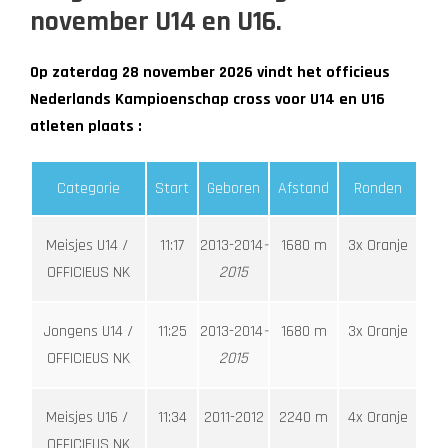
november U14 en U16.
Op zaterdag 28 november 2026 vindt het officieus
Nederlands Kampioenschap cross voor U14 en U16
atleten plaats :
Categorie
Start
Geboren
Afstand
Ronden
Meisjes U14 /
11:17
2013-2014
-
1680 m
3x Oranje
OFFICIEUS NK
2015
Jongens U14 /
11:25
2013-2014
-
1680 m
3x Oranje
OFFICIEUS NK
2015
Meisjes U16 /
11:34
2011-2012
2240 m
4x Oranje
OFFICIEUS NK