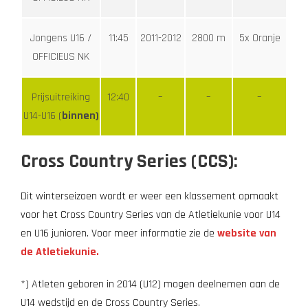
Jongens U16 /
11:45
2011-2012
2800 m
5x Oranje
OFFICIEUS NK
Prijsuitreiking
12:40
–
–
–
U14-U16 (
binnen)
Cross Country Series (CCS):
Dit winterseizoen wordt er weer een klassement opmaakt
voor het Cross Country Series van de Atletiekunie voor U14
en U16 junioren. Voor meer informatie zie de
website van
de Atletiekunie.
*) Atleten geboren in 2014 (U12) mogen deelnemen aan de
U14 wedstijd en de Cross Country Series.