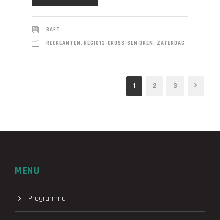
BART
RECREANTEN
,
REGIO13-CROSS-SENIOREN
,
ZATERDAG
1
2
3
MENU
Programma