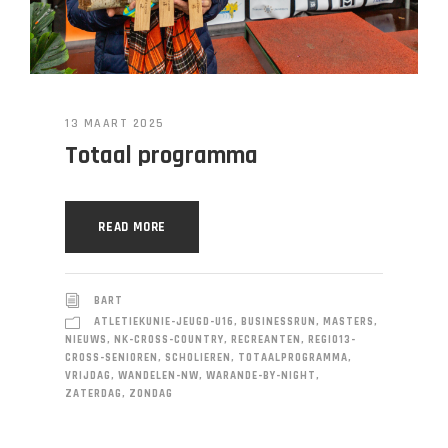
13 MAART 2025
Totaal programma
READ MORE
BART
ATLETIEKUNIE-JEUGD-U16
,
BUSINESSRUN
,
MASTERS
,
NIEUWS
,
NK-CROSS-COUNTRY
,
RECREANTEN
,
REGIO13-
CROSS-SENIOREN
,
SCHOLIEREN
,
TOTAALPROGRAMMA
,
VRIJDAG
,
WANDELEN-NW
,
WARANDE-BY-NIGHT
,
ZATERDAG
,
ZONDAG