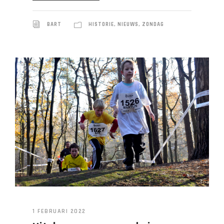
BART
HISTORIE
,
NIEUWS
,
ZONDAG
1 FEBRUARI 2022