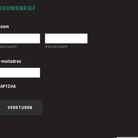
NIEUWSBRIEF
Naam
*
Voornaam
Achternaam
-mailadres
*
CAPTCHA