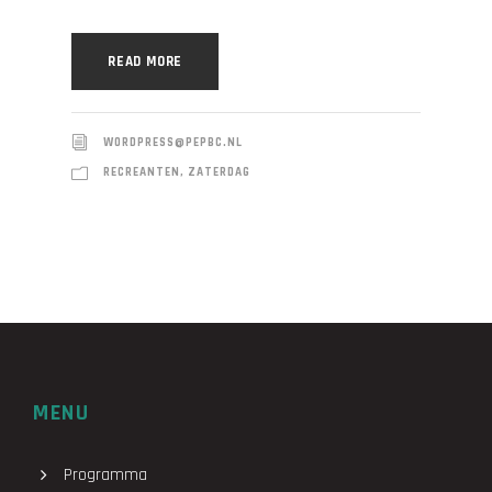
READ MORE
WORDPRESS@PEPBC.NL
RECREANTEN
,
ZATERDAG
MENU
Programma