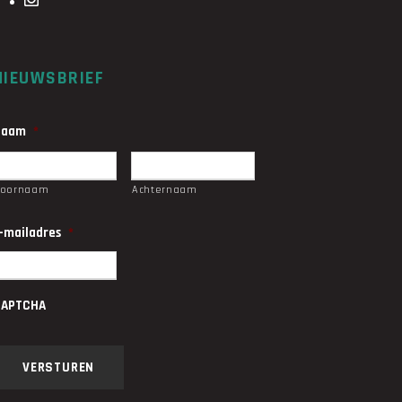
NIEUWSBRIEF
Naam
*
Voornaam
Achternaam
-mailadres
*
CAPTCHA