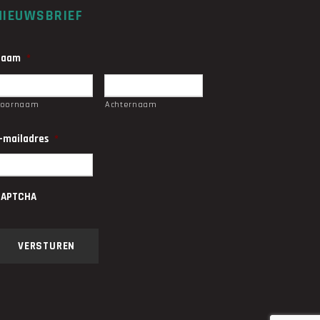
NIEUWSBRIEF
Naam
*
Voornaam
Achternaam
-mailadres
*
CAPTCHA