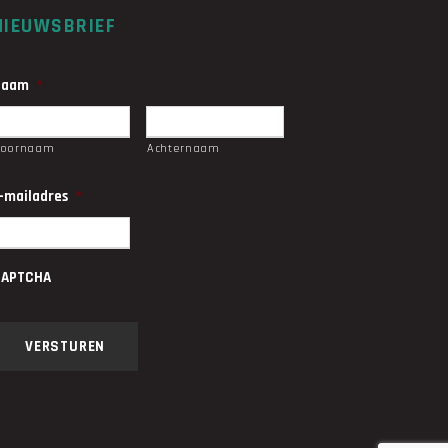
NIEUWSBRIEF
Naam
*
Voornaam
Achternaam
-mailadres
*
CAPTCHA